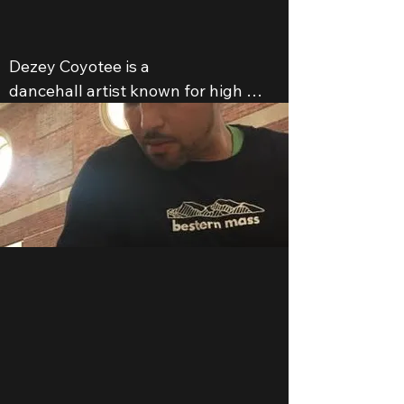
Dezey Coyotee is a

dancehall artist known for high 
energy performances and rhythmic 
songs. 

Key facts about Dezey Coyotee:

    Profession: Dezey Coyotee is a 
dancehall music artist.

    Music: Known for tracks such as 
"Way Up" and "Tun It Up".

    Film/TV credit: They are also 
known for their appearance in 
Studio 3.14 & Friends: Untold Stories 
(2017).
